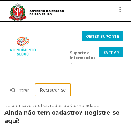
Togg
navi
OBTER SUPORTE
ENTRAR
Suporte e
Informações
Registrar-se
Entrar
Responsável, outras redes ou Comunidade
Ainda não tem cadastro? Registre-se
aqui!