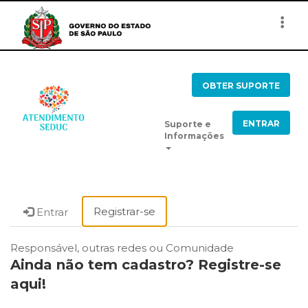
Togg
navi
OBTER SUPORTE
ENTRAR
Suporte e
Informações
Registrar-se
Entrar
Responsável, outras redes ou Comunidade
Ainda não tem cadastro? Registre-se
aqui!