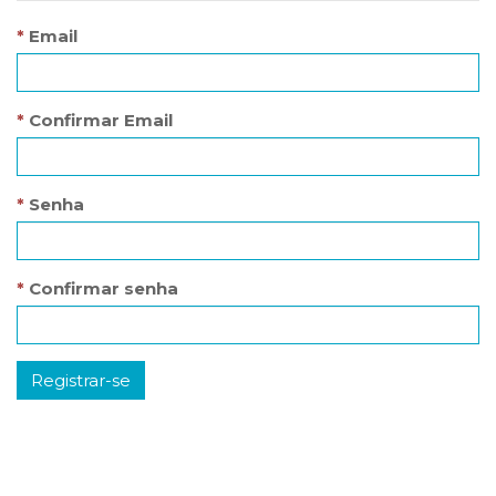
Email
Confirmar Email
Senha
Confirmar senha