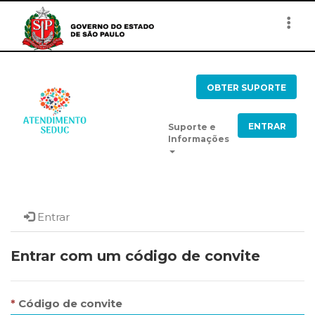
Togg
navi
OBTER SUPORTE
ENTRAR
Suporte e
Informações
Entrar
Entrar com um código de convite
Código de convite