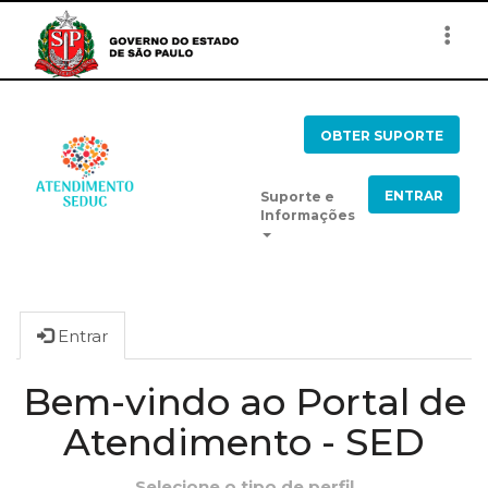
Togg
navi
OBTER SUPORTE
ENTRAR
Suporte e
Informações
Entrar
Bem-vindo ao Portal de
Atendimento - SED
Selecione o tipo de perfil