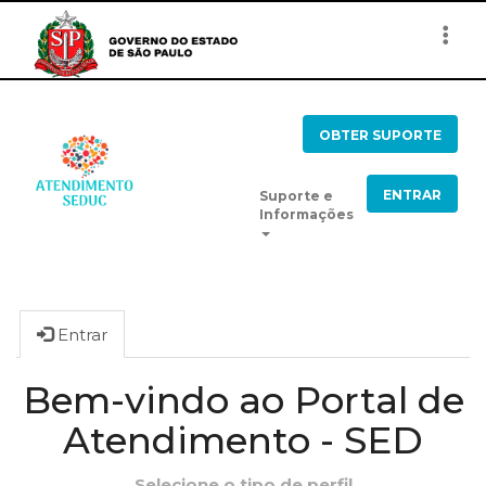
Togg
navi
OBTER SUPORTE
ENTRAR
Suporte e
Informações
Entrar
Bem-vindo ao Portal de
Atendimento - SED
Selecione o tipo de perfil