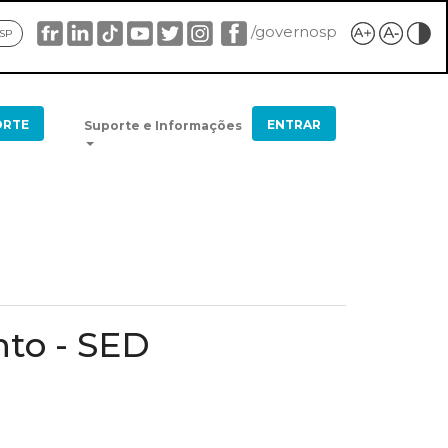
/governosp
 SP
ORTE
ENTRAR
Suporte e Informações
nto - SED