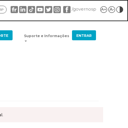
/governosp
 SP
ORTE
ENTRAR
Suporte e Informações
l.