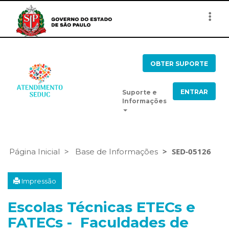
Togg
navi
OBTER SUPORTE
ENTRAR
Suporte e
Informações
SED-05126
Página Inicial
Base de Informações
Impressão
Escolas Técnicas ETECs e
FATECs - Faculdades de