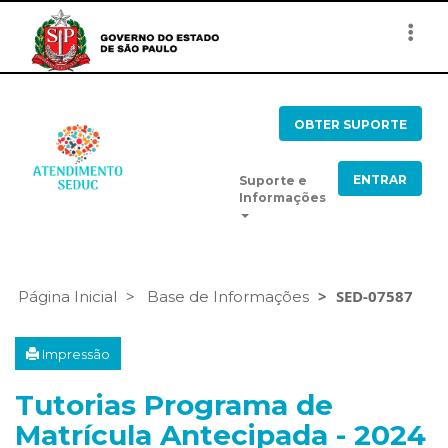
Togg
navi
OBTER SUPORTE
ENTRAR
Suporte e
Informações
SED-07587
Página Inicial
Base de Informações
Impressão
Tutorias Programa de
Matrícula Antecipada - 2024