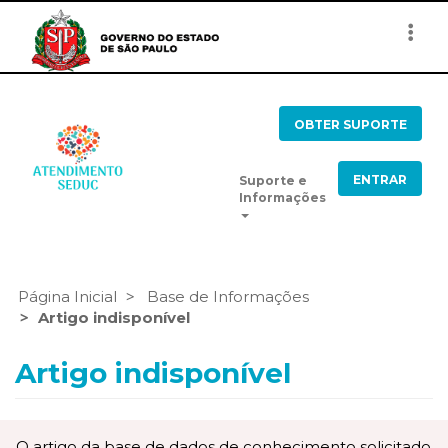
Togg
navi
OBTER SUPORTE
ENTRAR
Suporte e
Informações
Página Inicial
Base de Informações
Artigo indisponível
Artigo indisponível
O artigo da base de dados de conhecimento solicitado