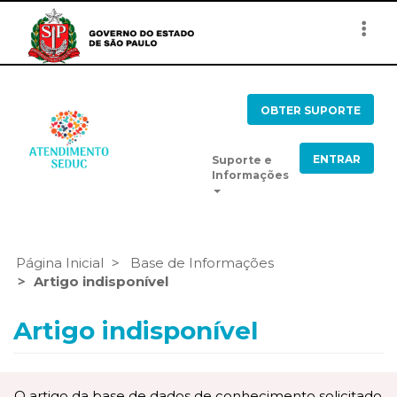
Togg
navi
OBTER SUPORTE
ENTRAR
Suporte e
Informações
Página Inicial
Base de Informações
Artigo indisponível
Artigo indisponível
O artigo da base de dados de conhecimento solicitado