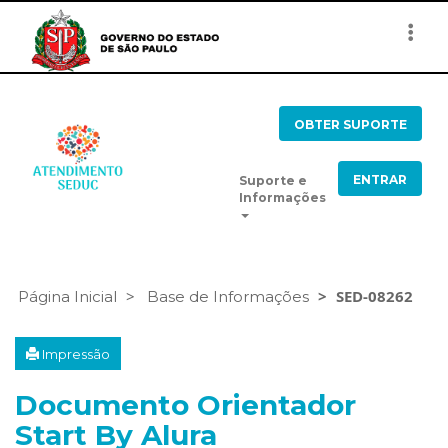
Togg
navi
OBTER SUPORTE
ENTRAR
Suporte e
Informações
SED-08262
Página Inicial
Base de Informações
Impressão
Documento Orientador
Start By Alura