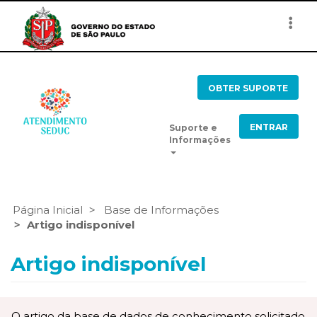
Togg
navi
OBTER SUPORTE
ENTRAR
Suporte e
Informações
Página Inicial
Base de Informações
Artigo indisponível
Artigo indisponível
O artigo da base de dados de conhecimento solicitado