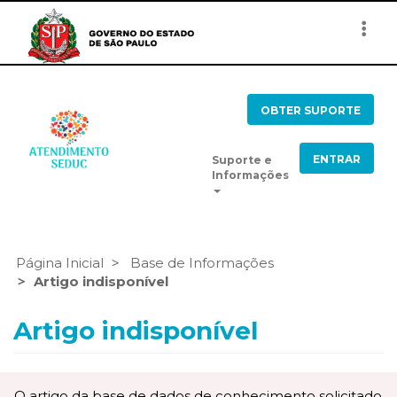
Togg
navi
OBTER SUPORTE
ENTRAR
Suporte e
Informações
Página Inicial
Base de Informações
Artigo indisponível
Artigo indisponível
O artigo da base de dados de conhecimento solicitado