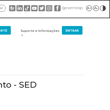
/governosp
 SP
ORTE
ENTRAR
Suporte e Informações
nto - SED