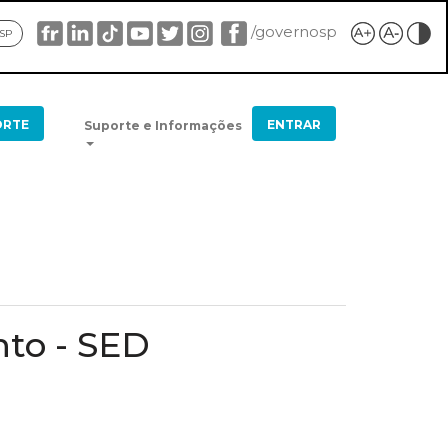
/governosp
 SP
ORTE
ENTRAR
Suporte e Informações
nto - SED