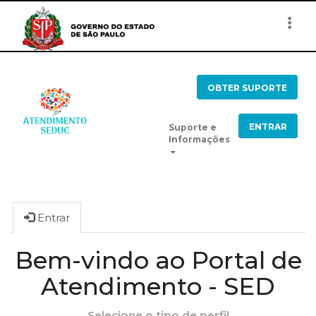
Togg
navi
OBTER SUPORTE
ENTRAR
Suporte e
Informações
Entrar
Bem-vindo ao Portal de
Atendimento - SED
Selecione o tipo de perfil