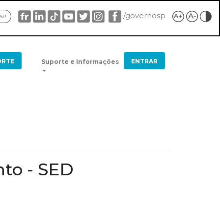
/governosp
 SP
ORTE
ENTRAR
Suporte e Informações
nto - SED