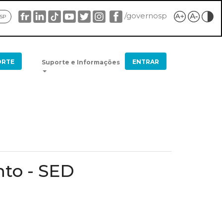
/governosp
 SP
ORTE
ENTRAR
Suporte e Informações
nto - SED