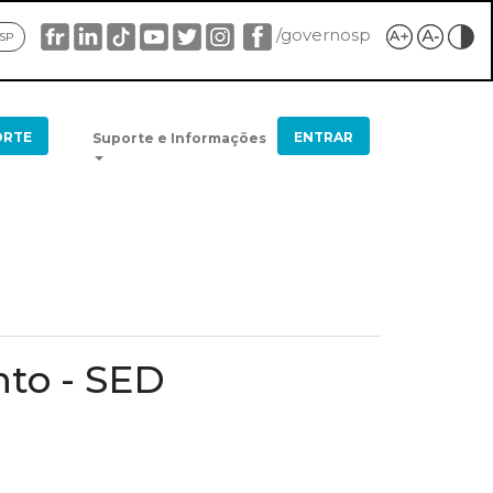
/governosp
 SP
ORTE
ENTRAR
Suporte e Informações
nto - SED