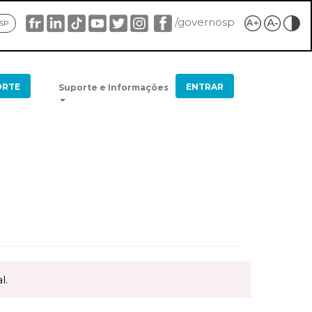
/governosp
 SP
ORTE
ENTRAR
Suporte e Informações
l.